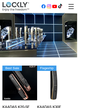
Best Sale
Flageship
KAADAS K20-5F
KAADAS K30F